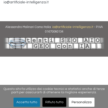
ia@artificiale-intelligenza.it
Alessandro Molinari Como Italia
ia@artificiale-intelligenza.it
- P.IVA
01670060134
Questo sito fa utilizzo dei cookie tecnici e statistici anche di terze
parti per assicurarti di ottenere la migliore esperienza.
Accetto tutto
Rifiuto tutto
Personalizza